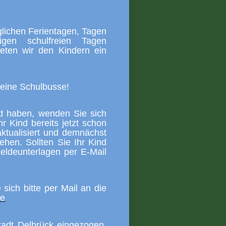
glichen Ferientagen, Tagen
igen schulfreien Tagen
eten wir den Kindern ein
keine Schulbusse!
ind haben, wenden Sie sich
 Kind bereits jetzt schon
ktualisiert und demnächst
hen. Sollten Sie Ihr Kind
eldeunterlagen per E-Mail
ich bitte per Mail an die
de
tadt Delbrück eingezogen.