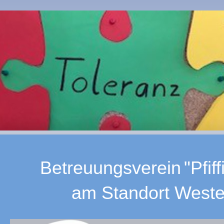
Betreuungsverein
"Pfif
am Standort Weste