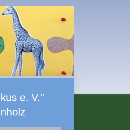
fikus e. V."
nholz