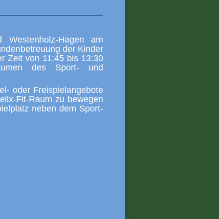
nd Westenholz-Hagen am
tundenbetreuung der Kinder
r Zeit von 11:45 bis 13:30
umen des Sport- und
tel- oder Freispielangebote
Felix-Fit-Raum zu bewegen
pielplatz neben dem Sport-