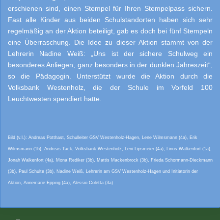
erschienen sind, einen Stempel für Ihren Stempelpass sichern.
Fast alle Kinder aus beiden Schulstandorten haben sich sehr
regelmäßig an der Aktion beteiligt, gab es doch bei fünf Stempeln
eine Überraschung. Die Idee zu dieser Aktion stammt von der
Lehrerin Nadine Weiß: „Uns ist der sichere Schulweg ein
besonderes Anliegen, ganz besonders in der dunklen Jahreszeit“,
so die Pädagogin. Unterstützt wurde die Aktion durch die
Volksbank Westenholz, die der Schule im Vorfeld 100
Leuchtwesten spendiert hatte.
Bild (v.l.): Andreas Potthast, Schulleiter GSV Westenholz-Hagen, Lene Wilmsmann (4a), Erik
Wilmsmann (1b), Andreas Tack, Volksbank Westenholz, Leni Lipsmeier (4a), Linus Walkenfort (1a),
Jonah Walkenfort (4a), Mona Rediker (3b), Mattis Mackenbrock (3b), Frieda Schormann-Dieckmann
(3b), Paul Schulte (3b), Nadine Weiß, Lehrerin am GSV Westenholz-Hagen und Initiatorin der
Aktion, Annemarie Epping (4a), Alessio Coletta (3a)